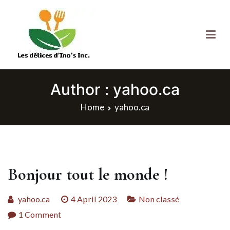
Skip
to
content
Les Delices d'Ino's
Author :
yahoo.ca
Home
yahoo.ca
Bonjour tout le monde !
yahoo.ca
4 April 2023
Non classé
on
1 Comment
Bonjour